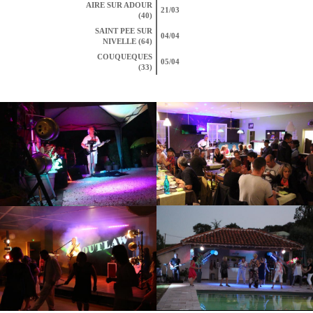
AIRE SUR ADOUR
21/03
(40)
SAINT PEE SUR
04/04
NIVELLE (64)
COUQUEQUES
05/04
(33)