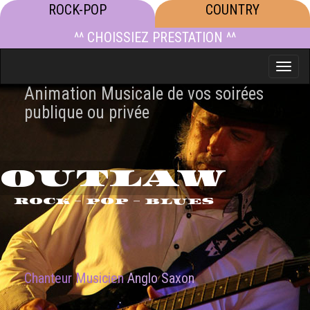
ROCK-POP
COUNTRY
^^ CHOISSIEZ PRESTATION ^^
Toggle
naviga
Animation Musicale de vos soirées
publique ou privée
OUTLAW
ROCK - POP - BLUES
Chanteur Musicien
Anglo Saxon