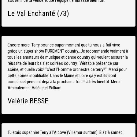
souvenir de ta venue.Toute l'équipe t'embrasse bien fort.
Le Val Enchanté (73)
Encore merci Terry pour ce super moment que tu nous a fait vivre
grâce un super show PUREMENT country...Je recommande vraiment à
tous les amateurs de musique et danse country qui veulent assurer la
réussite de leurs bals et soirées country.. Véritable présence sur
scène, et quelle voix!.."c'est l'Homme orchestre ce terry!!". Merci pour
cette soirée inoubliable. Dans le Maine et Loire ça y est ils sont
conquis et pensent dèjà à la prochaine fois!!! à très bientôt. Merci
Amicalement Valérie et William
Valérie BESSE
Tu étais super hier Terry à l'Alcove (Villemur sur tarn). Bizz à samedi