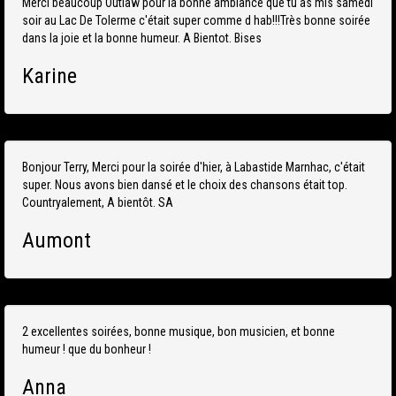
Merci beaucoup Outlaw pour la bonne ambiance que tu as mis samedi
soir au Lac De Tolerme c'était super comme d hab!!!Très bonne soirée
dans la joie et la bonne humeur. A Bientot. Bises
Karine
Bonjour Terry, Merci pour la soirée d'hier, à Labastide Marnhac, c'était
super. Nous avons bien dansé et le choix des chansons était top.
Countryalement, A bientôt. SA
Aumont
‎2 excellentes soirées, bonne musique, bon musicien, et bonne
humeur ! que du bonheur !
Anna