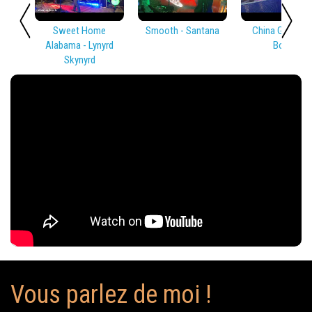
Sweet Home
Smooth - Santana
China Girl - Dav
Alabama - Lynyrd
Bowie
Skynyrd
Vous parlez de moi !