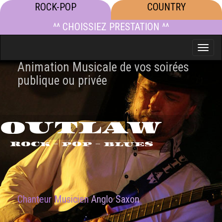
ROCK-POP
COUNTRY
^^ CHOISSIEZ PRESTATION ^^
Toggle
naviga
Animation Musicale de vos soirées
publique ou privée
OUTLAW
ROCK - POP - BLUES
Chanteur Musicien
Anglo Saxon