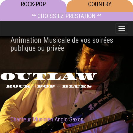
ROCK-POP
COUNTRY
^^ CHOISSIEZ PRESTATION ^^
Toggle
naviga
Animation Musicale de vos soirées
publique ou privée
OUTLAW
ROCK - POP - BLUES
Chanteur Musicien
Anglo Saxon