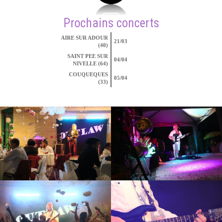
Prochains concerts
AIRE SUR ADOUR
21/03
(40)
SAINT PEE SUR
04/04
NIVELLE (64)
COUQUEQUES
05/04
(33)