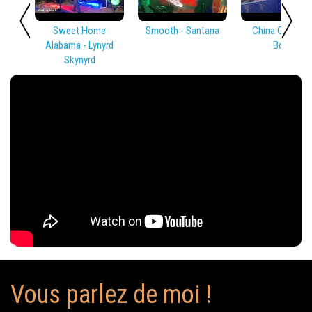
Sweet Home
Smooth - Santana
China Girl - Dav
Alabama - Lynyrd
Bowie
Skynyrd
Vous parlez de moi !