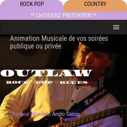
ROCK-POP
COUNTRY
^^ CHOISSIEZ PRESTATION ^^
Toggle
naviga
Animation Musicale de vos soirées
publique ou privée
OUTLAW
ROCK - POP - BLUES
Chanteur Musicien
Anglo Saxon