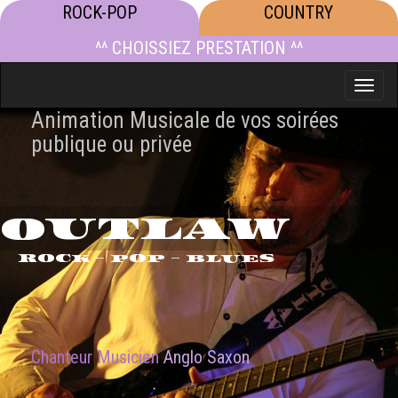
ROCK-POP
COUNTRY
^^ CHOISSIEZ PRESTATION ^^
Toggle
naviga
Animation Musicale de vos soirées
publique ou privée
OUTLAW
ROCK - POP - BLUES
Chanteur Musicien
Anglo Saxon