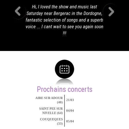
Hi, I loved the show and music last
Saturday near Bergerac in the Dordogne,
fantastic selection of songs and a superb
voice ... I cant wait to see you again soon
!!!
Prochains concerts
AIRE SUR ADOUR
21/03
(40)
SAINT PEE SUR
04/04
NIVELLE (64)
COUQUEQUES
05/04
(33)