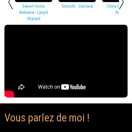
Sweet Home
Smooth - Santana
China Girl - Dav
Alabama - Lynyrd
Bowie
Skynyrd
Vous parlez de moi !