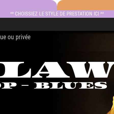
^^ CHOISSIEZ LE STYLE DE PRESTATION ICI ^^
ue ou privée
TLA
OP - BLUES