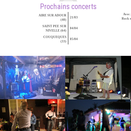
Prochains concerts
Avec 
AIRE SUR ADOUR
21/03
Rock e
(40)
SAINT PEE SUR
04/04
NIVELLE (64)
COUQUEQUES
05/04
(33)