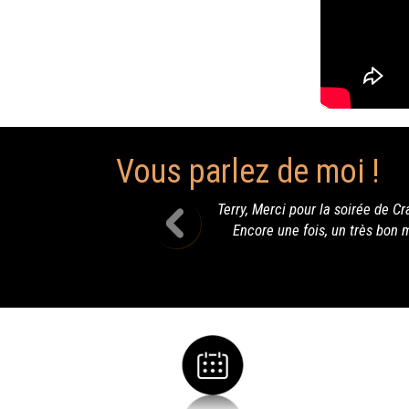
Vous parlez de moi !
rci pour la soirée de Crampagna qui a été SUPER. Malgré le Téléthon,on
e une fois, un très bon moment musical,chantant et dansant en ta 
sympathie, enfin.... que du Bonheur !!!