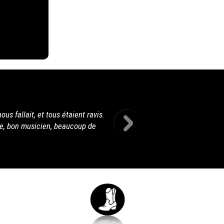
3ème set génial Terry, t'as assuré notre présence.