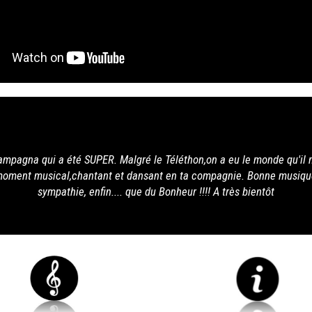
 a eu le monde qu'il nous fallait, et tous étaient ravis.
compagnie. Bonne musique, bon musicien, beaucoup de
! A très bientôt