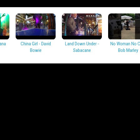
ana
China Girl - David
Land Down Under -
No Woman No Cr
Bowie
Sabacane
Bob Marley