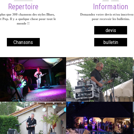
Repertoire
Information
plus que 300 chansons des styles Blues,
Demandez votre devis et/ou inscrivez
t Pop. Il y a quelque chose pour tout le
pour recevoir les bulletins.
monde !!
devis
Chansons
bulletin