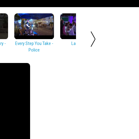
y -
Every Step You Take -
La Bamba
Rock Around T
Police
Clock - Bill Hayl