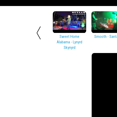
Sweet Home
Smooth - Sant
Alabama - Lynyrd
Skynyrd