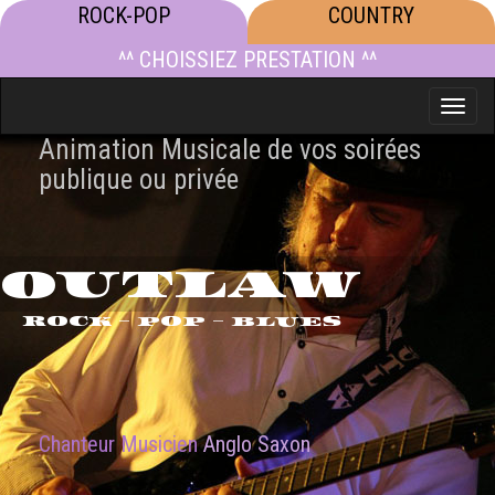
ROCK-POP
COUNTRY
^^ CHOISSIEZ PRESTATION ^^
Toggle
naviga
Animation Musicale de vos soirées
publique ou privée
OUTLAW
ROCK - POP - BLUES
Chanteur Musicien
Anglo Saxon