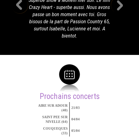
Superbe show a Monein hier soir. Le film
Crazy Heart - superbe aussi. Nous avons
passe un bon moment avec toi. Gros
bisous de la part de Passion Country 65,
surtout Isabelle, Lucienne et moi. A
bientot.
Prochains concerts
AIRE SUR ADOUR
21/03
(40)
SAINT PEE SUR
04/04
NIVELLE (64)
COUQUEQUES
05/04
(33)