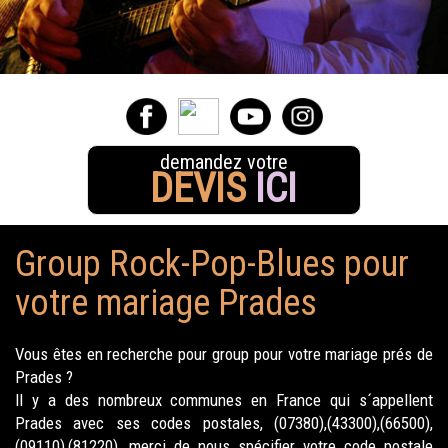
demandez votre
DEVIS
ICI
Group Rock-Pop-Blues pour
votre mariage Prades
Vous êtes en recherche pour group pour votre mariage prés de
Prades ?
Il y a des nombreux communes en France qui s´appellent
Prades avec ses codes postales, (07380),(43300),(66500),
(09110),(81220), merci de nous spécifier votre code postale