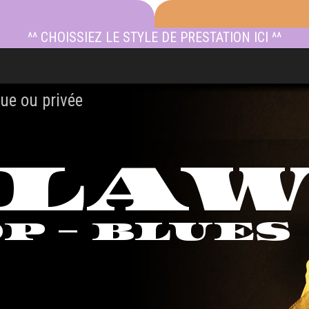
^^ CHOISSIEZ LE STYLE DE PRESTATION ICI ^^
ue ou privée
TLA
OP - BLUES