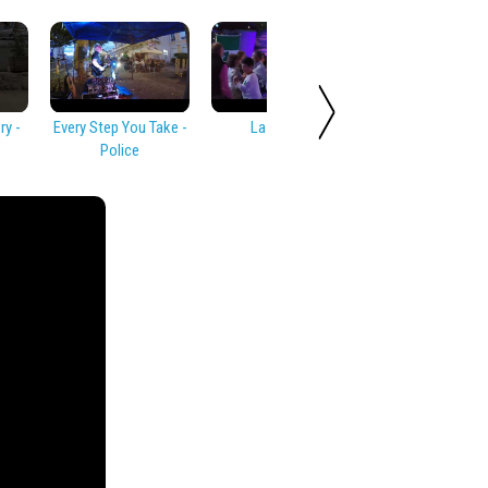
y -
Every Step You Take -
La Bamba
Rock Around T
Police
Clock - Bill Hayl