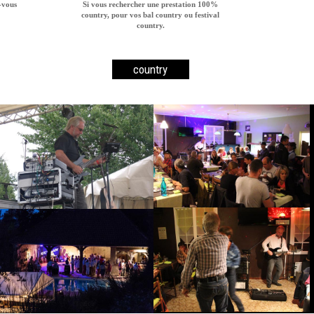
-vous
Si vous rechercher une prestation 100%
country, pour vos bal country ou festival
country.
country