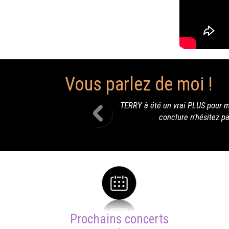
Vous parlez de moi !
RRY à été un vrai PLUS pour ma soirée d'anniversaire !!! Grace à sa g
conclure n'hésitez pas à faire appel à Terry et à sa voix po
Prochains concerts