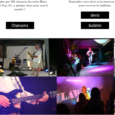
plus que 300 chansons des styles Blues,
Demandez votre devis et/ou inscrivez
t Pop. Il y a quelque chose pour tout le
pour recevoir les bulletins.
monde !!
devis
Chansons
bulletin