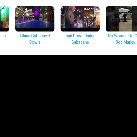
ana
China Girl - David
Land Down Under -
No Woman No Cr
Bowie
Sabacane
Bob Marley