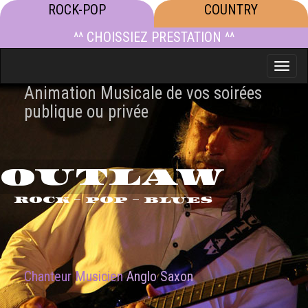
ROCK-POP
COUNTRY
^^ CHOISSIEZ PRESTATION ^^
Toggle
naviga
Animation Musicale de vos soirées
publique ou privée
OUTLAW
ROCK - POP - BLUES
Chanteur Musicien
Anglo Saxon