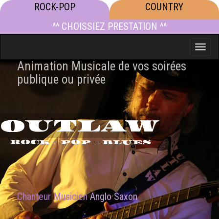
ROCK-POP
COUNTRY
^^ CHOISSIEZ PRESTATION ^^
Toggle
naviga
Animation Musicale de vos soirées
publique ou privée
OUTLAW
ROCK - POP - BLUES
Chanteur Musicien
Anglo Saxon