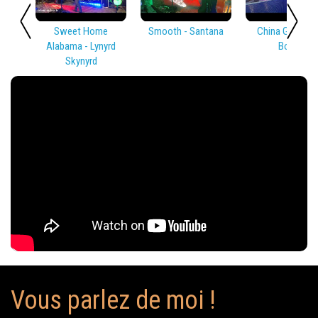
Sweet Home
Smooth - Santana
China Girl - Dav
Alabama - Lynyrd
Bowie
Skynyrd
Vous parlez de moi !