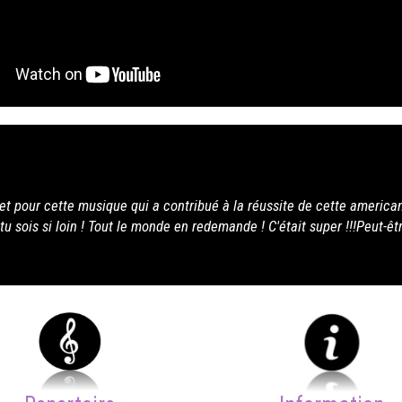
 american party pour notre anniversaire de
!Peut-être à bientôt à Montpellier