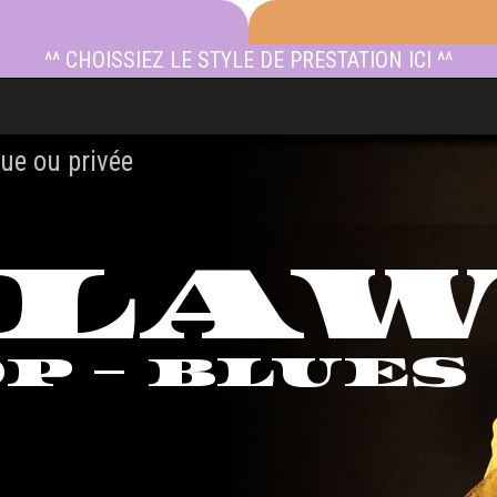
^^ CHOISSIEZ LE STYLE DE PRESTATION ICI ^^
ue ou privée
TLA
OP - BLUES