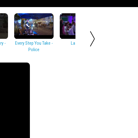
y -
Every Step You Take -
La Bamba
Rock Around T
Police
Clock - Bill Hayl