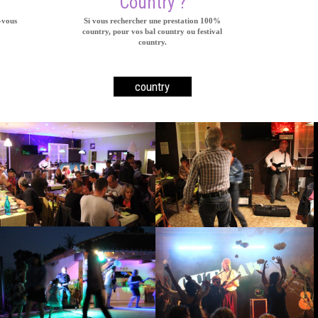
Country ?
-vous
Si vous rechercher une prestation 100%
country, pour vos bal country ou festival
country.
country