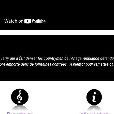
 de l'Ariège.Ambiance détendue, rythmée par les innombrables
. A bientôt pour remettre ça !! et vive les "kick and Clap"