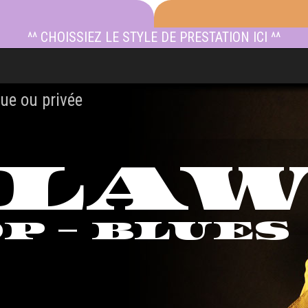
^^ CHOISSIEZ LE STYLE DE PRESTATION ICI ^^
ue ou privée
TLA
OP - BLUES