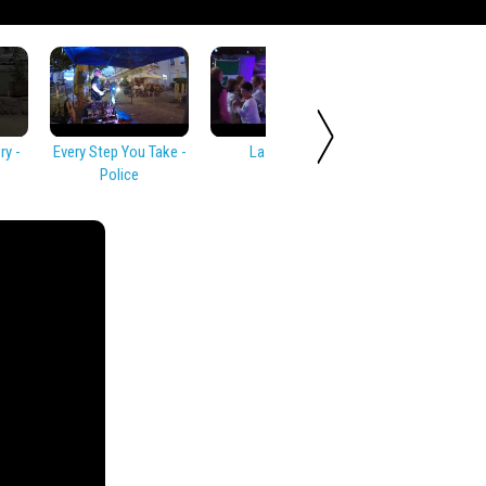
y -
Every Step You Take -
La Bamba
Rock Around T
Police
Clock - Bill Hayl