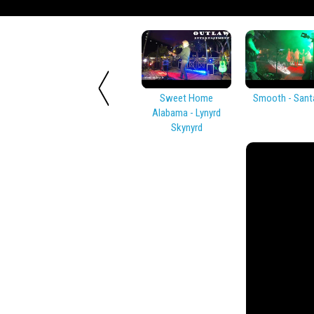
Sweet Home
Smooth - Sant
Alabama - Lynyrd
Skynyrd