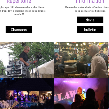
Repertoire
Information
plus que 300 chansons des styles Blues,
Demandez votre devis et/ou inscrivez
t Pop. Il y a quelque chose pour tout le
pour recevoir les bulletins.
monde !!
devis
Chansons
bulletin