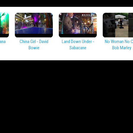
ana
China Girl - David
Land Down Under -
No Woman No Cr
Bowie
Sabacane
Bob Marley