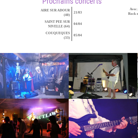
Prochains concerts
Avec 
AIRE SUR ADOUR
21/03
Rock e
(40)
SAINT PEE SUR
04/04
NIVELLE (64)
COUQUEQUES
05/04
(33)