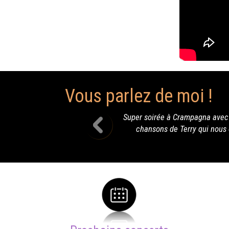
Vous parlez de moi !
uper soirée à Crampagna avec Terry qui a fait danser les countrymen
chansons de Terry qui nous ont emporté dans de lointaines contrées 