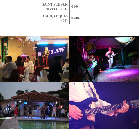
SAINT PEE SUR
04/04
NIVELLE (64)
COUQUEQUES
05/04
(33)