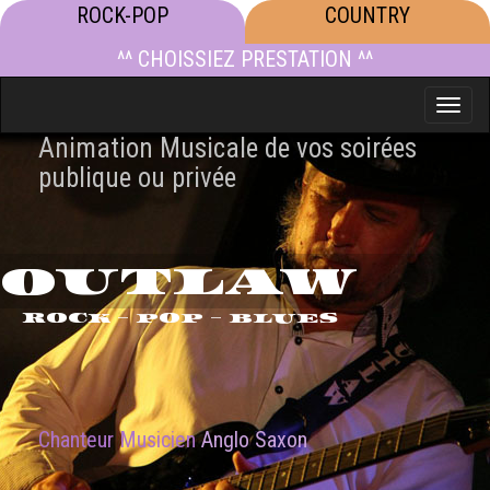
ROCK-POP
COUNTRY
^^ CHOISSIEZ PRESTATION ^^
Toggle
naviga
Animation Musicale de vos soirées
publique ou privée
OUTLAW
ROCK - POP - BLUES
Chanteur Musicien
Anglo Saxon