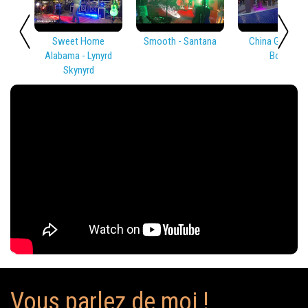
Sweet Home
Smooth - Santana
China Girl - Dav
Alabama - Lynyrd
Bowie
Skynyrd
Vous parlez de moi !