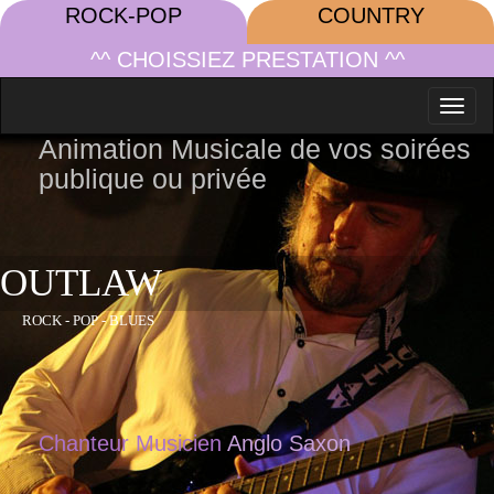
ROCK-POP
COUNTRY
^^ CHOISSIEZ PRESTATION ^^
Toggl
naviga
Animation Musicale de vos soirées
publique ou privée
OUTLAW
ROCK - POP - BLUES
Chanteur Musicien
Anglo Saxon