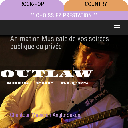
ROCK-POP
COUNTRY
^^ CHOISSIEZ PRESTATION ^^
Toggle
naviga
Animation Musicale de vos soirées
publique ou privée
OUTLAW
ROCK - POP - BLUES
Chanteur Musicien
Anglo Saxon