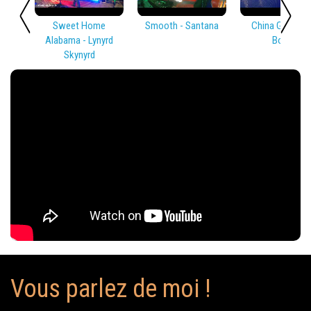
Sweet Home
Smooth - Santana
China Girl - Dav
Alabama - Lynyrd
Bowie
Skynyrd
Vous parlez de moi !