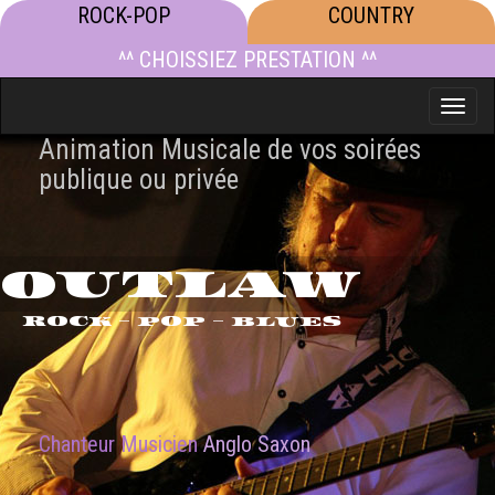
ROCK-POP
COUNTRY
^^ CHOISSIEZ PRESTATION ^^
Toggle
naviga
Animation Musicale de vos soirées
publique ou privée
OUTLAW
ROCK - POP - BLUES
Chanteur Musicien
Anglo Saxon