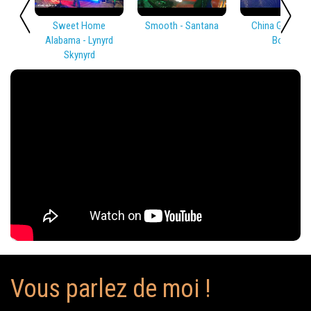
Sweet Home
Smooth - Santana
China Girl - Dav
Alabama - Lynyrd
Bowie
Skynyrd
Vous parlez de moi !