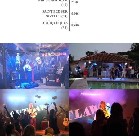
AIRE SUR ADOUR
21/03
(40)
SAINT PEE SUR
04/04
NIVELLE (64)
COUQUEQUES
05/04
(33)