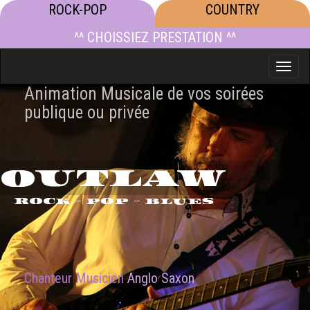
ROCK-POP
COUNTRY
^^ CHOISSIEZ PRESTATION ^^
Toggle
naviga
Animation Musicale de vos soirées
publique ou privée
OUTLAW
ROCK - POP - BLUES
Chanteur Musicien
Anglo Saxon