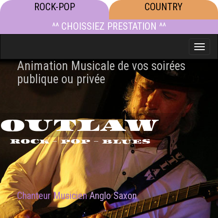
ROCK-POP
COUNTRY
^^ CHOISSIEZ PRESTATION ^^
Toggle
naviga
Animation Musicale de vos soirées
publique ou privée
OUTLAW
ROCK - POP - BLUES
Chanteur Musicien
Anglo Saxon