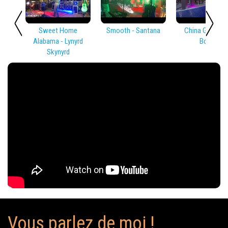
Sweet Home
Smooth - Santana
China Girl - Dav
Alabama - Lynyrd
Bowie
Skynyrd
Vous parlez de moi !