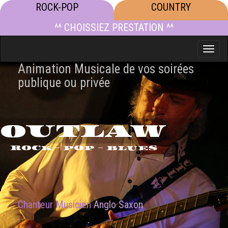
ROCK-POP
COUNTRY
^^ CHOISSIEZ PRESTATION ^^
Toggle
naviga
Animation Musicale de vos soirées
publique ou privée
OUTLAW
ROCK - POP - BLUES
Chanteur Musicien
Anglo Saxon