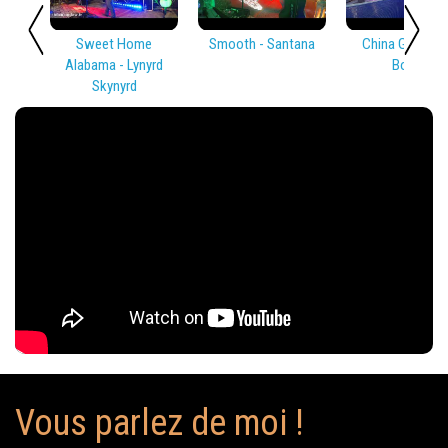
Sweet Home
Smooth - Santana
China Girl - Dav
Alabama - Lynyrd
Bowie
Skynyrd
Vous parlez de moi !