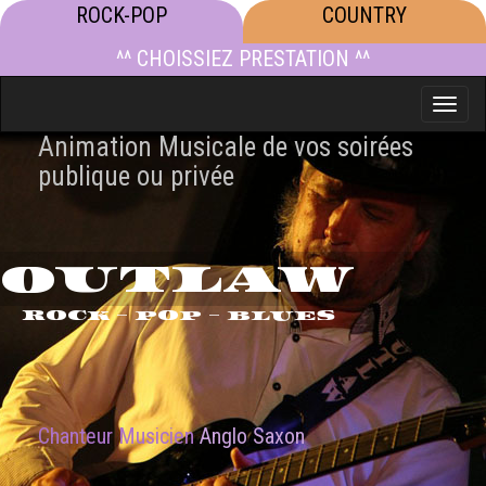
ROCK-POP
COUNTRY
^^ CHOISSIEZ PRESTATION ^^
Toggle
naviga
Animation Musicale de vos soirées
publique ou privée
OUTLAW
ROCK - POP - BLUES
Chanteur Musicien
Anglo Saxon