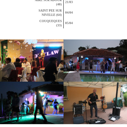
AIRE SUR ADOUR
21/03
(40)
SAINT PEE SUR
04/04
NIVELLE (64)
COUQUEQUES
05/04
(33)