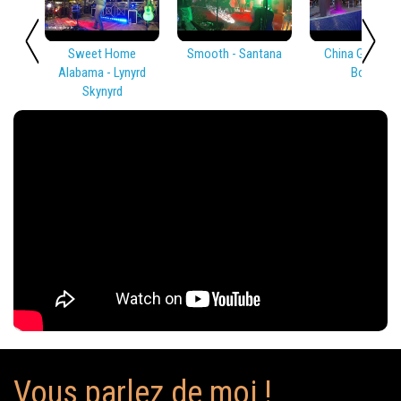
Sweet Home
Smooth - Santana
China Girl - Dav
Alabama - Lynyrd
Bowie
Skynyrd
Vous parlez de moi !