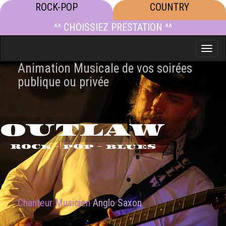
ROCK-POP
COUNTRY
^^ CHOISSIEZ PRESTATION ^^
Toggle
naviga
Animation Musicale de vos soirées
publique ou privée
OUTLAW
ROCK - POP - BLUES
Chanteur Musicien
Anglo Saxon