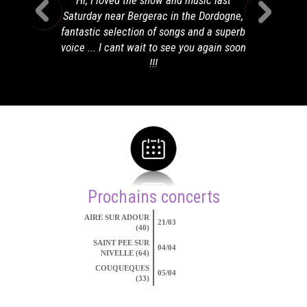
Hi, I loved the show and music last
Saturday near Bergerac in the Dordogne,
fantastic selection of songs and a superb
voice ... I cant wait to see you again soon
!!!
Prochains concerts
AIRE SUR ADOUR
21/03
(40)
SAINT PEE SUR
04/04
NIVELLE (64)
COUQUEQUES
05/04
(33)