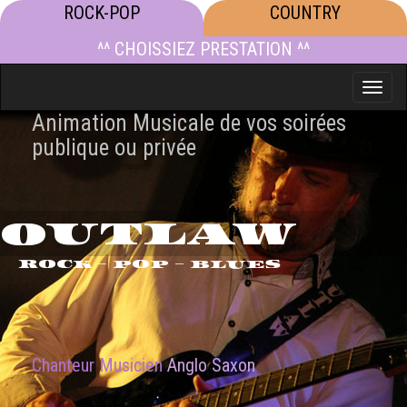
ROCK-POP
COUNTRY
^^ CHOISSIEZ PRESTATION ^^
Toggle
naviga
Animation Musicale de vos soirées
publique ou privée
OUTLAW
ROCK - POP - BLUES
Chanteur Musicien
Anglo Saxon