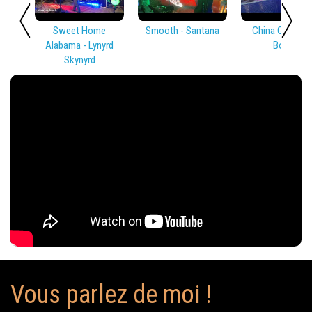
Sweet Home
Smooth - Santana
China Girl - Dav
Alabama - Lynyrd
Bowie
Skynyrd
Vous parlez de moi !