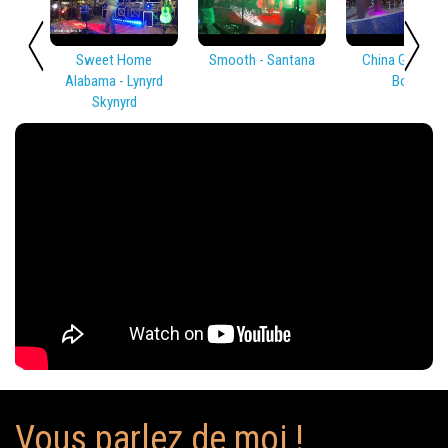
Sweet Home
Smooth - Santana
China Girl - Dav
Alabama - Lynyrd
Bowie
Skynyrd
Vous parlez de moi !