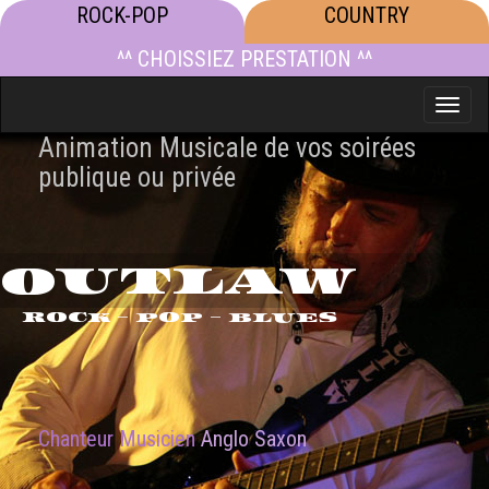
ROCK-POP
COUNTRY
^^ CHOISSIEZ PRESTATION ^^
Toggle
naviga
Animation Musicale de vos soirées
publique ou privée
OUTLAW
ROCK - POP - BLUES
Chanteur Musicien
Anglo Saxon