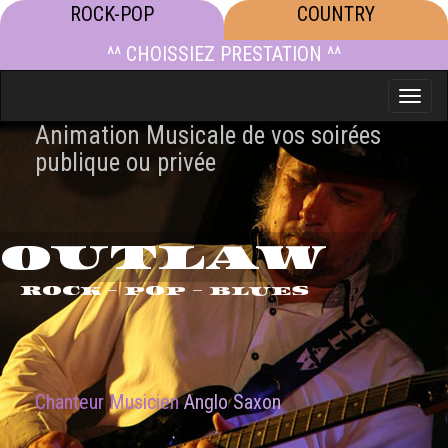
ROCK-POP
COUNTRY
^^ CHOISSIEZ PRESTATION ^^
Toggle
naviga
Animation Musicale de vos soirées
publique ou privée
OUTLAW
ROCK - POP - BLUES
Chanteur Musicien
Anglo Saxon