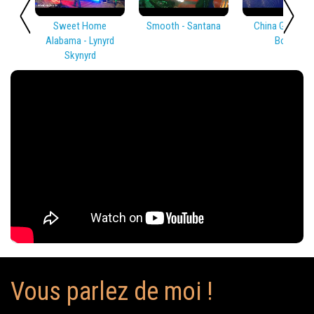
Sweet Home
Smooth - Santana
China Girl - Dav
Alabama - Lynyrd
Bowie
Skynyrd
Vous parlez de moi !