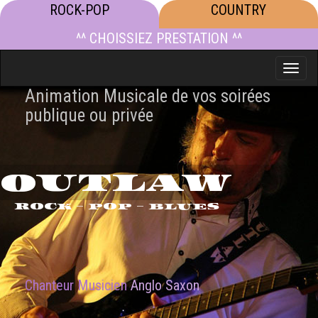
ROCK-POP
COUNTRY
^^ CHOISSIEZ PRESTATION ^^
Toggle
naviga
Animation Musicale de vos soirées
publique ou privée
OUTLAW
ROCK - POP - BLUES
Chanteur Musicien
Anglo Saxon