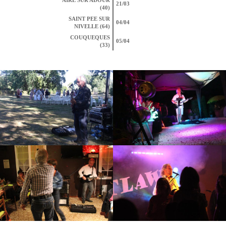
AIRE SUR ADOUR
21/03
(40)
SAINT PEE SUR
04/04
NIVELLE (64)
COUQUEQUES
05/04
(33)