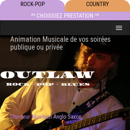
ROCK-POP
COUNTRY
^^ CHOISSIEZ PRESTATION ^^
Toggle
naviga
Animation Musicale de vos soirées
publique ou privée
OUTLAW
ROCK - POP - BLUES
Chanteur Musicien
Anglo Saxon