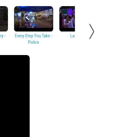
y -
Every Step You Take -
La Bamba
Rock Around T
Police
Clock - Bill Hayl