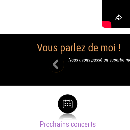
Vous parlez de moi !
Nous avons passé un superbe moment à Cazères... Ton concert étai
"Mama Courtney" ;-) Merci 
Prochains concerts