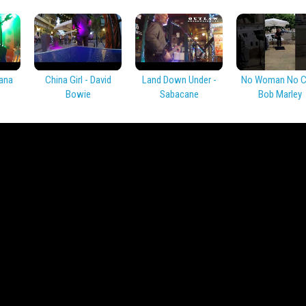
ana
China Girl - David
Land Down Under -
No Woman No Cr
Bowie
Sabacane
Bob Marley