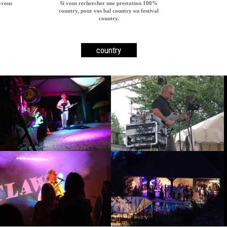
-vous
Si vous rechercher une prestation 100%
country, pour vos bal country ou festival
country.
country