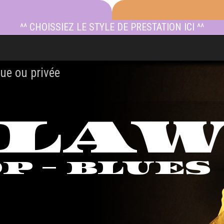
^^ CHOISSIEZ LE STYLE DE PRESTATION ICI ^^
ue ou privée
TLA
OP - BLUES