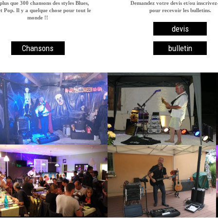
plus que 300 chansons des styles Blues,
Demandez votre devis et/ou inscrivez
t Pop. Il y a quelque chose pour tout le
pour recevoir les bulletins.
monde !!
devis
Chansons
bulletin