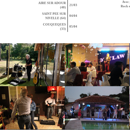
Avec 
AIRE SUR ADOUR
21/03
Rock e
(40)
SAINT PEE SUR
04/04
NIVELLE (64)
COUQUEQUES
05/04
(33)