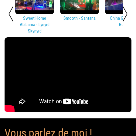
Sweet Home
Smooth - Santana
China Girl - Dav
Alabama - Lynyrd
Bowie
Skynyrd
Vous parlez de moi !