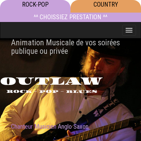
ROCK-POP
COUNTRY
^^ CHOISSIEZ PRESTATION ^^
Toggle
naviga
Animation Musicale de vos soirées
publique ou privée
OUTLAW
ROCK - POP - BLUES
Chanteur Musicien
Anglo Saxon