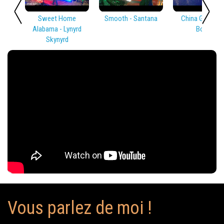
Sweet Home
Smooth - Santana
China Girl - Dav
Alabama - Lynyrd
Bowie
Skynyrd
Vous parlez de moi !