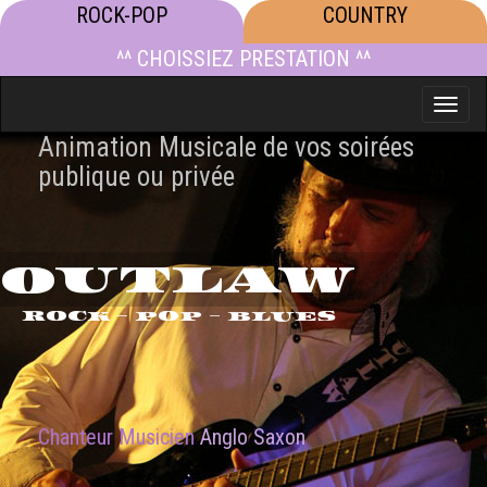
ROCK-POP
COUNTRY
^^ CHOISSIEZ PRESTATION ^^
Toggle
naviga
Animation Musicale de vos soirées
publique ou privée
OUTLAW
ROCK - POP - BLUES
Chanteur Musicien
Anglo Saxon