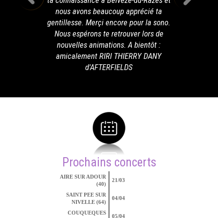
ta connaissance à Belvèze-du-Razès et
nous avons beaucoup apprécié ta
gentillesse. Merçi encore pour la sono.
Nous espérons te retrouver lors de
nouvelles animations. A bientôt :
amicalement RIRI THIERRY DANY
d'AFTERFIELDS
Prochains concerts
AIRE SUR ADOUR
21/03
(40)
SAINT PEE SUR
04/04
NIVELLE (64)
COUQUEQUES
05/04