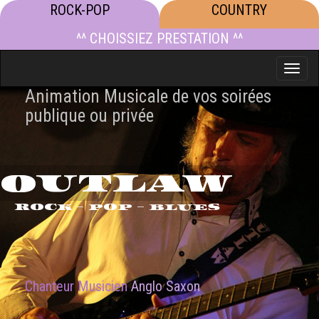
ROCK-POP
COUNTRY
^^ CHOISSIEZ PRESTATION ^^
Toggle
naviga
Animation Musicale de vos soirées
publique ou privée
OUTLAW
ROCK - POP - BLUES
Chanteur Musicien
Anglo Saxon